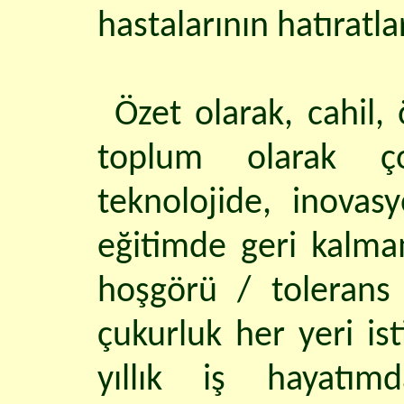
hastalarının hatıratla
Özet olarak, cahil,
toplum olarak ço
teknolojide, inovas
eğitimde geri kalmam
hoşgörü / tolerans 
çukurluk her yeri is
yıllık iş hayatı