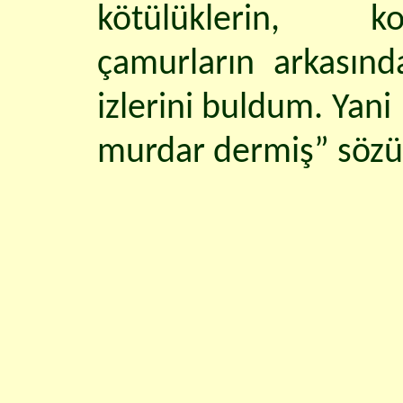
kötülüklerin, kom
çamurların arkasınd
izlerini buldum. Yan
murdar dermiş” söz