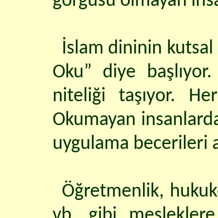
görgüsü olmayan insa
İslam dininin kutsal 
Oku” diye başlıyor.
niteliği taşıyor. H
Okumayan insanlarda 
uygulama becerileri a
Öğretmenlik, hukukçu
vb. gibi meslekler