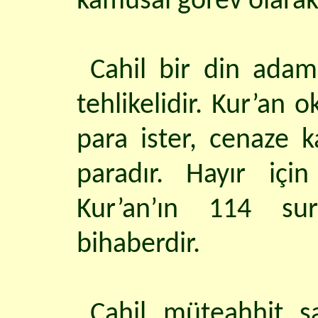
kamusal görev olarak 
Cahil bir din adam
tehlikelidir. Kur’an 
para ister, cenaze ka
paradır. Hayır içi
Kur’an’ın 114 su
bihaberdir.
Cahil müteahhit sa