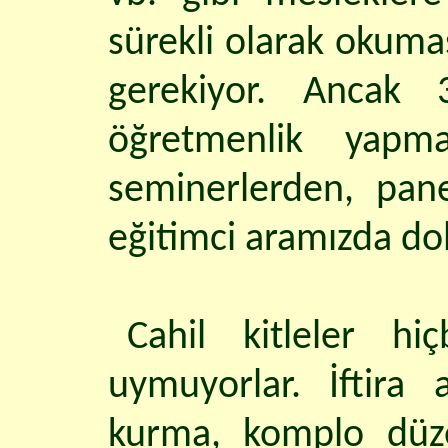
sürekli olarak okumas
gerekiyor. Ancak 3
öğretmenlik yapma
seminerlerden, pan
eğitimci aramızda dol
Cahil kitleler hi
uymuyorlar. İftira
kurma, komplo düze